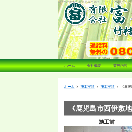
鹿児島で竹材、竹製品専門会社 リフォームのなごみ
ホーム
会社概要
業務内容
ホーム
施工実績
施工実績
《鹿児
《鹿児島市西伊敷
施工前